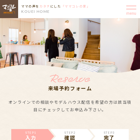
ママの声を
カタチ
にした
「ママコレの家」
KOUEI HOME
来場予約フォーム
オンラインでの相談やモデルハウス配信を希望の方は該当項
目にチェックしてお申込み下さい。
STEP1
STEP2
STEP3
入力
確認
完了